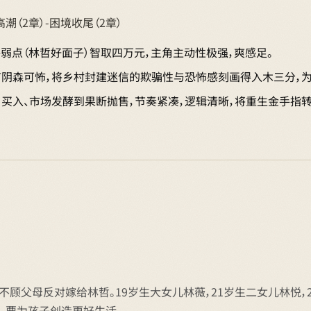
高潮（2章）-困境收尾（2章）
弱点（林哲好面子）智取四万元，主角主动性极强，爽感足。
细节阴森可怖，将乡村封建迷信的欺骗性与恐怖感刻画得入木三分，
开户买入、市场发酵到果断抛售，节奏紧凑，逻辑清晰，将重生金手指
岁不顾父母反对嫁给林哲。19岁生大女儿林薇，21岁生二女儿林悦
，要为孩子创造更好生活。