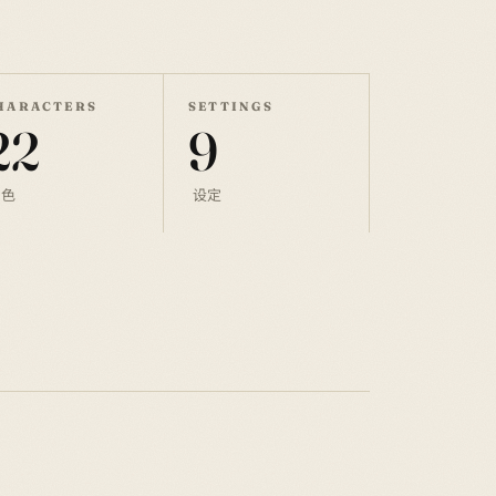
HARACTERS
SETTINGS
22
9
角色
设定