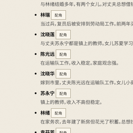
与林绪结婚多年，有两个女儿。对丈夫总想借
林瑞
配角
当过兵，复员后被安排到劳动局工作。前两年
沈晓莲
配角
与丈夫苏永宁都是镇上的教师。女儿苏夏学习
陈光远
配角
在运输队工作，收入稳定。家庭观念强。
沈晓华
配角
嫁到市里，丈夫陈光远在运输队工作。女儿小
苏永宁
配角
镇上的教师，收入不高但稳定。
林绪
配角
在家务农，去年建了新房但花光了积蓄。总想
袁芬芳
配角