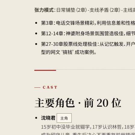
张力模式
：日常铺垫（2章）-支线矛盾（2章）-主线
第3章：电话交锋场景精彩，利用信息差和性格
第12-14章：神婆附身场景氛围营造极佳，
第27-30章股票线处理极佳：从记忆触发、
型的网文‘搞钱’成功案例。
CAST
主要角色 · 前 20 位
沈晓君
主角
15岁初中没毕业就辍学，17岁认识林哲，18
成为留守儿童。重生后决心不再重复前世错误