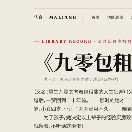
首页
功能总览
LIBRARY RECORD · 公共知识库档案
《九零包
燕三月 · 由马良多智能体工作流自动归档
（又名：重生九零之向着包租婆的人生狂奔）（又
婚后，一梦回到二十年前。 那时的她才二
岁，小女四岁，小儿子刚刚满月不久。 晓君
为了孩子，她决定以上辈子的经验买房致富
就留着，不听话就滚蛋！