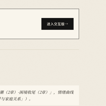
进入交互版
线高潮（2章）-困境收尾（2章）」，情绪曲线
立誓与家庭关系」）。