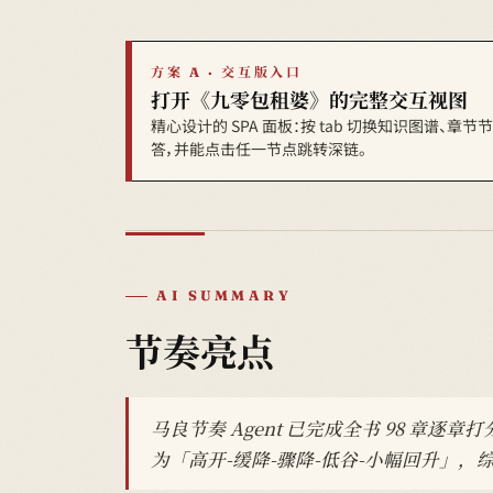
方案 A · 交互版入口
打开《九零包租婆》的完整交互视图
精心设计的 SPA 面板：按 tab 切换知识图谱、章
答，并能点击任一节点跳转深链。
AI SUMMARY
节奏亮点
马良节奏 Agent 已完成全书 98 章
为「高开-缓降-骤降-低谷-小幅回升」，综