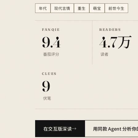
年代
现代言情
重生
萌宝
前世今生
FANQIE
READERS
9.4
4.7万
番茄评分
读者
CLUES
9
伏笔
在交互版深读
用同款 Agent 分析