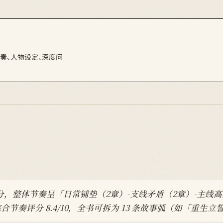
节节奏、人物设定、深度问
逐章打分，整体节奏呈「日常铺垫（2章）-支线矛盾（2章）-主
合节奏评分 8.4/10，全书可拆为 13 条故事弧（如「重生