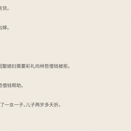
房贷。
出嫁。
因娶媳妇需要彩礼向林哲借钱被拒。
哲借钱帮助。
了一女一子，儿子两岁多夭折。