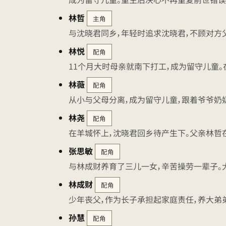
林哲
主角
与沈晓君同乡，年轻时追求沈晓君，不顾对方
林悦
配角
11个月大时母亲就南下打工，成为留守儿童。
林薇
配角
从小与父母分离，成为留守儿童，跟着爷爷奶
林尧
配角
在羊城怀上，沈晓君回乡待产生下。父亲林哲
张思敏
配角
与林成财养育了三儿一女，辛苦操劳一辈子。
林成财
配角
少年丧父，作为长子承担起家庭责任，养大弟
孙慧
配角