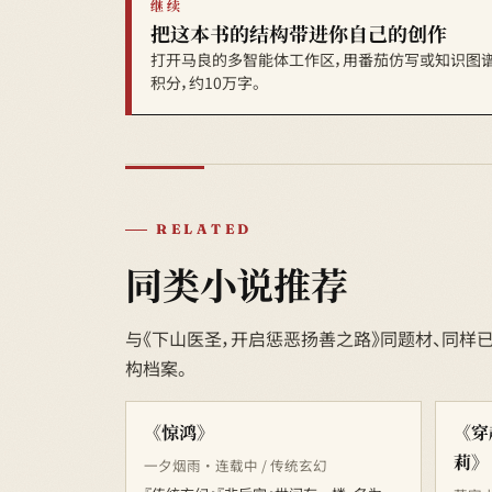
继续
把这本书的结构带进你自己的创作
打开马良的多智能体工作区，用番茄仿写或知识图谱
积分，约10万字。
RELATED
同类小说推荐
与《下山医圣，开启惩恶扬善之路》同题材、同样已
构档案。
《惊鸿》
《穿
莉》
一夕烟雨 · 连载中 / 传统玄幻