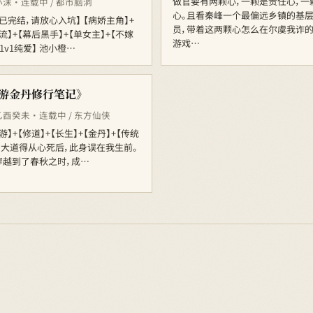
做官要有两颗心，一颗是责任心，一
沫 · 连载中 / 都市脑洞
心。且看秦峰一个最偏远乡镇的基
已完结，请放心入坑】 【病娇主角】+
员，带着这两颗心怎么在尔虞我诈
流】+【幕后黑手】+【单女主】+【不嫁
游戏…
【1v1纯爱】 池小橙…
游金丹修行笔记》
酉癸未 · 连载中 / 东方仙侠
游】+【修道】+【长生】+【金丹】+【传统
 大道得从心死后，此身误在我生前。
穿越到了春秋之时，成…