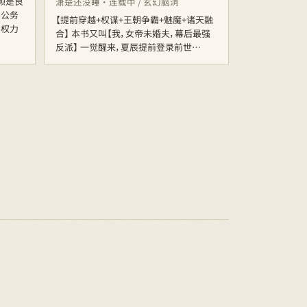
颗是良
潇楚还没睡 · 连载中 / 玄幻脑洞
层公务
【提前穿越+权谋+王朝争霸+魅魔+诸天融
的权力
合】 本书又叫【我，女帝未婚夫，幕后最强
反派】 一觉醒来，夏辰提前登录前世…