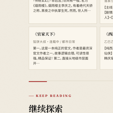
『传统玄幻』『非后宫』世间有一楼，名为
落家小
《烟雨楼》，烟雨楼主李庆之，有着绝代天骄
【主线
之称，黑夜之中执掌生死，然而，世人所…
【剧情
人】+
《官家天下》
《西
馅饼大叔 · 连载中 / 都市日常
乙巳乙
第一，这是一本纯正的官文，作者是最资深
【纯西
官文作者之一，故事逻辑合理，可读性很
仙侠】
强。精品保证！ 第二，直接从地级市层面
韩庆
开…
KEEP READING
继续探索