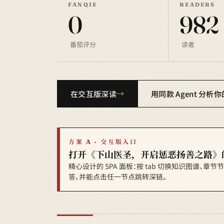
FANQIE
READERS
0
982
番茄评分
读者
在交互版深读
用同款 Agent 分析
方案 A · 交互版入口
打开《下山医圣，开启惩恶扬善之路》
精心设计的 SPA 面板：按 tab 切换知识图谱、章
答，并能点击任一节点跳转深链。