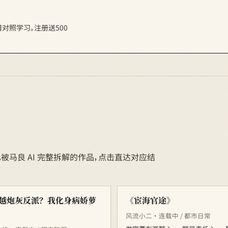
对照学习。注册送500
被马良 AI 完整拆解的作品，点击直达对应结
越炮灰反派？我化身病娇萝
《宦海官途》
风流小二 · 连载中 / 都市日常