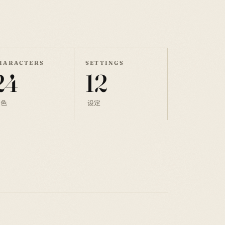
HARACTERS
SETTINGS
24
12
角色
设定