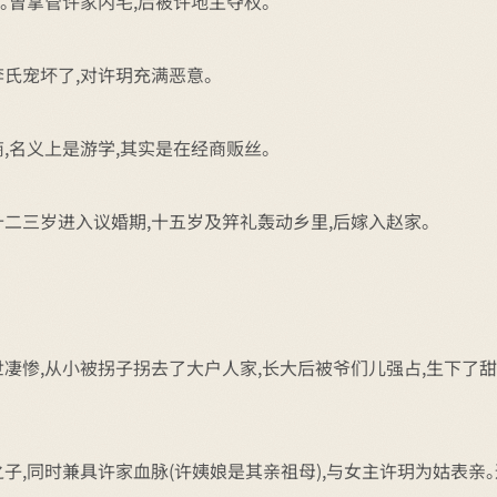
。曾掌管许家内宅,后被许地主夺权。
氏宠坏了,对许玥充满恶意。
,名义上是游学,其实是在经商贩丝。
十二三岁进入议婚期,十五岁及笄礼轰动乡里,后嫁入赵家。
凄惨,从小被拐子拐去了大户人家,长大后被爷们儿强占,生下了甜
子,同时兼具许家血脉(许姨娘是其亲祖母),与女主许玥为姑表亲。