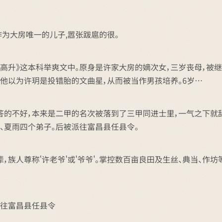
作为大房唯一的儿子,嚣张跋扈的很。
步高升》这本科举爽文中。原身是许家大房的嫡次女，三岁丧母，被
让他以为许玥是投错胎的文曲星，从而被当作男孩培养。6岁…
答的不好，本来是二甲的名次被落到了三甲同进士里，一气之下就
、夏雨四个弟子。后被派往富昌县任县令。
族人尊称'许老爷'或'爷爷'。掌控数百亩良田及生丝、典当、作
派往富昌县任县令