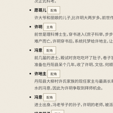
次正式科考。
愿哥儿
配角
许大爷和丽娘的儿子,比许玥大两岁多。前世
许玥
主角
前世是理科博士生，穿书进入《庶子科举，步
难产而亡。许玥穿书后，系统托梦给许地主，
冯意
配角
前几届的进士，殿试时贪吃吃坏了肚子，卷子
准备在丹阳县呆个几年。收了许玥、文信、何顺
许地主
配角
丹阳县大柳村许氏家族的现任家主与最高长辈，
水的冯意，因此为许玥争取到拜师机会。
冯意
配角
进士出身，冯老爷子的孙子，许玥的老师，被