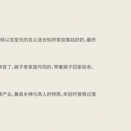
继母以克堂兄的名义送去知府家投靠姑奶奶，最终
辞官了。娘子老家是丹阳的，带着娘子回家探亲，
坊等产业，兼具乡绅与商人的特质。年轻时曾救过落