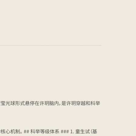
以莹莹光球形式悬停在许玥脑内，是许玥穿越和科举
。 ## 科举等级体系 ### 1. 童生试（基