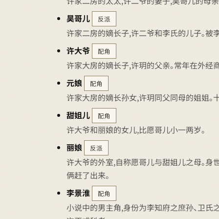
许家二房的太太,许二爷的妻子,昊哥儿的母亲
昊哥儿
反派
许家二房的嫡长子,许二爷和李氏的儿子。被李
许大爷
配角
许家大房的嫡长子,许玥的父亲。常年在外经商
元娘
配角
许家大房的嫡长孙女,许玥同父同母的姐姐。
甜姐儿
配角
许大爷和丽娘的女儿,比愿哥儿小一两岁。
丽娘
反派
许大爷的外室,自称愿哥儿与甜姐儿之母。身世
俩赶了出来。
李景淮
配角
小说中的男主角,身份为李知府之庶孙、卫氏之