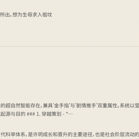
妾所出，想为生母求入祖坟
内的超自然智能存在，兼具'金手指'与'剧情推手'双重属性。系统
与目的 ### 1. 穿越策划 - *…
代科举体系，是许玥成长和晋升的主要途径，也是社会阶层流动的核心机制