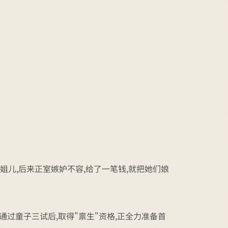
姐儿,后来正室嫉妒不容,给了一笔钱,就把她们娘
通过童子三试后,取得"禀生"资格,正全力准备首