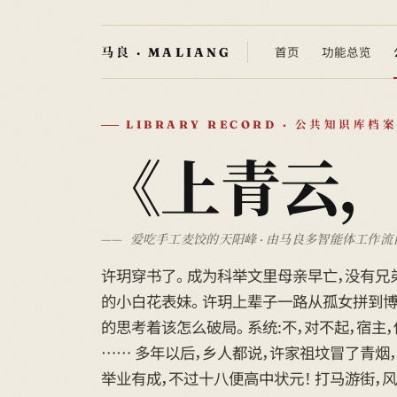
首页
功能总览
LIBRARY RECORD · 公共知识库档案
《上青云
爱吃手工麦饺的天阳峰 · 由马良多智能体工作流
许玥穿书了。 成为科举文里母亲早亡，没有兄
的小白花表妹。 许玥上辈子一路从孤女拼到博
的思考着该怎么破局。 系统:不，对不起，宿主
…… 多年以后，乡人都说，许家祖坟冒了青烟
举业有成，不过十八便高中状元！ 打马游街，风