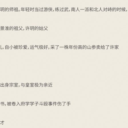
许玥的师祖。年轻时当过游侠，练过武，南人一派和北人对峙的时候
李景淮的祖父，许玥的姑父
儿，自小被珍爱，运气极好，采了一株年份高的山参卖给了许家
母出身宗室，与皇室极为亲近
读书，被卷入府学学子斗殴事件伤了手
诗才