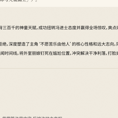
岁背三百千的神童天赋，成功扭转冯进士态度并赢得全场惊叹，爽点
定拒绝，深度塑造了主角‘不愿苦乐由他人’的核心性格和远大志向
丑闻时间线，将外室丽娘钉死在尴尬位置，冲突解决干净利落，打脸