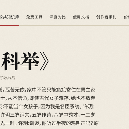
公共知识库
免费工具
深度对比
使用文档
创作者手札
价
，科举》
自动归档
弟，孤苦无依，家中不管只能尴尬寄住在男主家
士，从不信命，即使古代女子难存，她也不放弃
，你不能当个女孩子，因为我是名臣系统。 许玥:
，许玥三岁识文，五岁作诗，八岁中秀才，十二岁
光一时。 许玥:谢邀，你听过半夜的鸡叫声吗？ 原