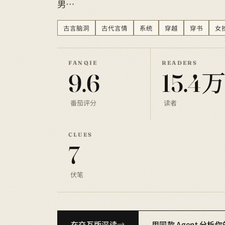
男…
古言脑洞
古代言情
系统
穿越
穿书
女
FANQIE
READERS
9.6
15.4
番茄评分
读者
CLUES
7
伏笔
在交互版深读
用同款 Agent 分析