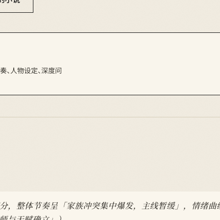
节节奏、人物设定、深度问
 章逐章打分，整体节奏呈「家族冲突集中爆发，主线暂缓」，情
「拜师与天赋确立」）。