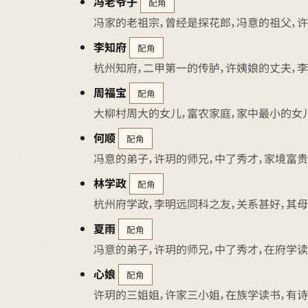
冯老爷子
配角
冯家的老祖宗，曾经是探花郎，冯意的祖父，
李知府
配角
杭州知府，二甲第一的传胪，许姨娘的丈夫，
周福宝
配角
大柳村周大的女儿，富农家庭，家中最小的女
何顺
配角
冯意的弟子，许玥的师兄，中了秀才，家境富贵
林学政
配角
杭州府学政，李明远同科之友，关系甚好，其
夏雨
配角
冯意的弟子，许玥的师兄，中了秀才，在府学
心娘
配角
许玥的三姐姐，许家三小姐，在族学读书，有