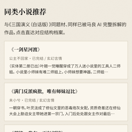
同类小说推荐
与《三国演义（白话版）》同题材、同样已被马良 AI 完整拆解的
作品，点击直达对应结构档案。
《一剑星河渡》
公主不回家 · 已完结 / 玄幻言情
（实体第二册已出）叶翘一觉睡醒穿成了万人迷小说里的工具人二师
姐。 小说里小师妹有难二师姐上，小师妹想要神器，二师姐…
《满门反派疯批，唯有师妹逗比》
未小兮 · 已完结 / 玄幻言情
一朝穿书，叶灵泷成了修仙文里的恶毒炮灰女配，资质奇差还在修仙
大会上胁迫女主带她进第一宗门，入门后处处跟女主作对最后…