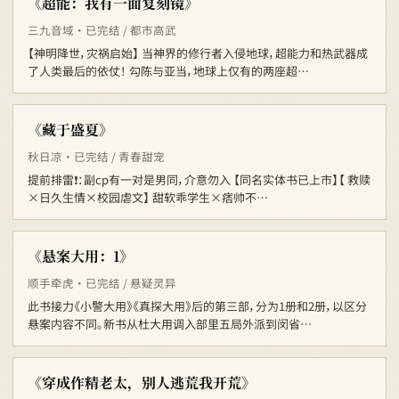
《超能：我有一面复刻镜》
三九音域 · 已完结 / 都市高武
【神明降世，灾祸启始】 当神界的修行者入侵地球，超能力和热武器成
了人类最后的依仗！ 勾陈与亚当，地球上仅有的两座超…
《藏于盛夏》
秋日凉 · 已完结 / 青春甜宠
提前排雷❗️：副cp有一对是男同，介意勿入 【同名实体书已上市】【 救赎
×日久生情×校园虐文】 甜软乖学生×痞帅不…
《悬案大用：1》
顺手牵虎 · 已完结 / 悬疑灵异
此书接力《小警大用》《真探大用》后的第三部，分为1册和2册，以区分
悬案内容不同。新书从杜大用调入部里五局外派到闵省…
《穿成作精老太，别人逃荒我开荒》