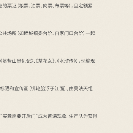
的票证（粮票、油票、肉票、布票等），且定额紧
公共场所（如睦城镇委台阶、自家门口台阶）一起
山恩仇记》、《茶花女》、《水浒传》），现编现
标语和宣传画（绑轮胎浮于江面）。由吴法天组
“买粪需要开后门”成为普遍现象。生产队为获得