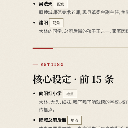
吴法天
配角
原睦城师范美术老师，现县革委会副主任，负
建阳
配角
大林的同学，总府后街的孩子王之一，家庭因
SETTING
核心设定 · 前 15 条
向阳红小学
地点
大林、大头、细妹、嗑了嗑了响就读的学校。校
传播点。
睦城总府后街
地点