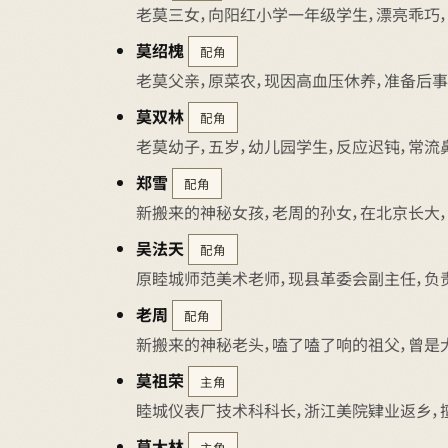
老莫三女，向阳红小学一年级学生，漂亮乖巧，
莫绍槐
配角
老莫父亲，原菜农，现因高血压休养，准备后事
莫双林
配角
老莫幼子，五岁，幼儿园学生，反应迟钝，常流
郑雪
配角
新搬来的神秘女孩，老周的孙女，在北京长大，
吴法天
配角
原睦城师范美术老师，现县革委会副主任，负
老周
配角
新搬来的神秘老头，嗑了嗑了响的祖父，曾是
莫祖荣
主角
睦城仪表厂技术科科长，浙江美院肄业返乡，
莫大林
主角