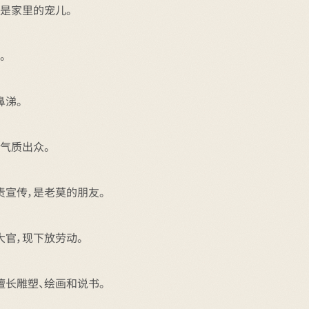
是家里的宠儿。
。
鼻涕。
气质出众。
责宣传，是老莫的朋友。
大官，现下放劳动。
擅长雕塑、绘画和说书。