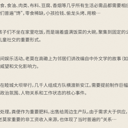
、食油、肉类、布料、豆腐、香烟等几乎所有生活必需品都需要相应
们普遍“馋”，零食稀缺，小孩捡钱、偷龙头烤、用粮…
，孩子们不坐在家里吃饭，而是端着盛满饭菜的大碗，聚集到固定的
儿童社交的重要形式。
娱乐活动。老莫在高磡上为邻居们讲改编自中外文学的故事（如《基督
区威望和文化影响力。
在睦城大坝举行，几千人组成方队横渡新安江。需要提前制作巨幅
代政治氛围、人物关系和工作状态的核心事件。
处理。粪便作为重要肥料，出售给周边生产队。由于需求大于供应，
是老莫家重要的非工资收入来源，也体现了当时普遍的“关系…