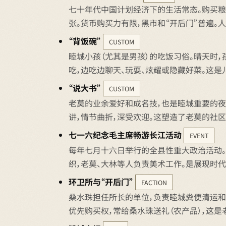
七十年代中国计划经济下的生活常态。购买粮食
张。货币购买力有限，黑市和“开后门”普遍。人
“背饭碗”
CUSTOM
睦城小孩（尤其是男孩）的吃饭习俗。晴天时
吃，边吃边聊天、玩耍、炫耀或隐藏好菜。这是
“说大书”
CUSTOM
老莫的业余爱好和成名技，也是睦城重要的夜间
讲，情节曲折，深受欢迎。这塑造了老莫的社
七一六纪念毛主席畅游长江活动
EVENT
每年七月十六日举行的全县性重大政治活动。
织，老莫、大林等人负责美术工作。是展现时
环卫所与“开后门”
FACTION
桑水珠担任所长的单位，负责睦城粪便清运和
优先购买权，常给桑水珠送礼（农产品），这