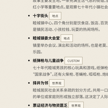
故事主要发生地，一条充满生活气息的街道。
红小学等重要地点。是观察七十年代小镇社会
十字街头
地点
睦城镇中心，四个角分别是饮食店、饭店、百
是镇民活动、小孩捡钱、玩耍的热闹场所。
睦城镇委大会堂
地点
镇里举办会议、演出和活动的场所。也是老莫
乐园。
纸弹枪与儿童战争
CUSTOM
七十年代睦城男孩的核心玩具和游戏。纸弹枪
“国家战争”。还有火柴枪、苍蝇枪、呱呱枪、
择井为邻
世界观
睦城居民社会关系亲疏的划分方式。共用一口
的单位或家庭则形成独立部落。这决定了人际
票证经济与物资匮乏
世界观