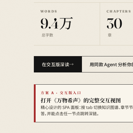
WORDS
CHAPTERS
9.4万
30
总字数
章
在交互版深读
用同款 Agent 分析
方案 A · 交互版入口
打开《万物希声》的完整交互视图
精心设计的 SPA 面板：按 tab 切换知识图谱、章
答，并能点击任一节点跳转深链。