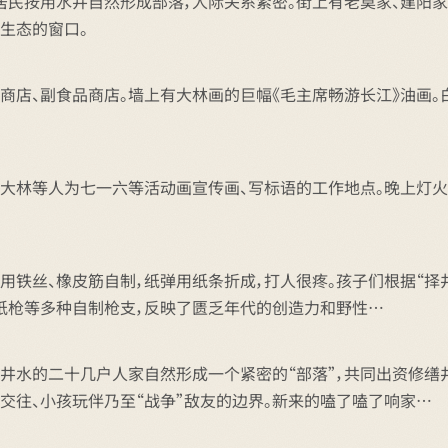
居民按用水井自然形成部落，人际关系紧密。街上有老莫家、建阳家
生态的窗口。
货商店、副食品商店。墙上有大林画的巨幅《毛主席畅游长江》油画
、大林等人为七一六等活动画宣传画、写标语的工作地点。晚上灯火
用铁丝、橡皮筋自制，纸弹用纸条折成，打人很疼。孩子们根据“择
炮纸枪等多种自制枪支，反映了匮乏年代的创造力和野性…
井水的二十几户人家自然形成一个紧密的“部落”，共同出资修缮
交往、小孩玩伴乃至“战争”敌友的边界。新来的嗑了嗑了响家…