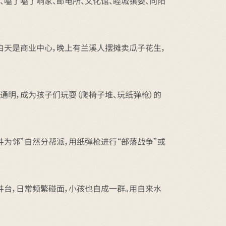
、嗑了嗑了响家、邮电所、文化馆、睦城镇委、向阳
。白天是商业中心，晚上有兰溪人摆摊卖瓜子花生，
通明，成为孩子们玩耍（爬椅子堆、玩纸弹枪）的
井为邻”自然分帮派，用纸弹枪进行“部落战争”或
井台，日常频繁碰面，小孩也自成一群。用自来水