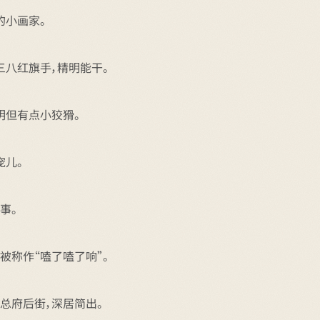
的小画家。
三八红旗手，精明能干。
明但有点小狡猾。
宠儿。
事。
被称作“嗑了嗑了响”。
总府后街，深居简出。