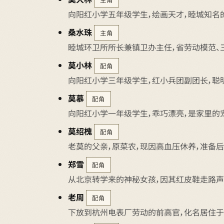
向阳红小学五年级学生，绘画天才，睦城知名
桑水珠
主角
睦城环卫所所长兼镇卫办主任，省劳动模范、
莫小林
配角
向阳红小学三年级学生，红小兵团副团长，聪
莫慕
配角
向阳红小学一年级学生，乖巧漂亮，是家里的
莫绍槐
配角
老莫的父亲，原菜农，现因高血压休养，准备后
郑雪
配角
从北京转学来的神秘女孩，因其红皮鞋走路声
老周
配角
下放到杭州电表厂劳动的前高官，化名居住于