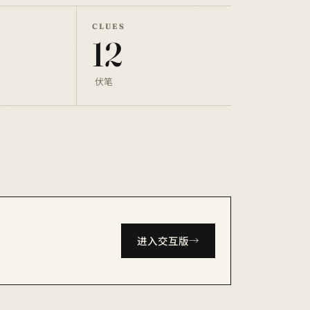
CLUES
12
伏笔
进入交互版