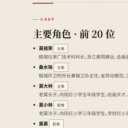
CAST
主要角色 · 前 20 位
莫祖荣
主角
睦城仪表厂技术科科长，浙江美院肄业，会画画
桑水珠
主角
睦城环卫所所长兼镇卫办主任，省劳动模范、
莫大林
主角
老莫长子，向阳红小学五年级学生，绘画天才，
莫小林
配角
老莫次子，向阳红小学三年级学生，学校红小
莫慕
配角